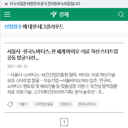
이 누리집은 대한민국 공식 전자정부 누리집입니다.
경제
신청접수
에 대한 태그클라우드
서울시-한국노바티스, 전 세계 바이오·의료 혁신 스타트업
공동 발굴 나선...
2021-05-31
- 서울시-노바티스-보건산업진흥원 협력, 바이오·의료 혁신기술
보유 스타트업 발굴 - 우승기업→서울바이오허브 입주, 연구비,
노바티스 멘토링 및 해외진출 등 맞춤성장 지원 ① 유전성 망막질환
치료 지원 기술, ② EMR(전자의무기록) 분석 솔루션 - 8...
서울시
스타트업 발굴
신청접수
한국노바티스
1