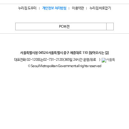
누리집 도우미
개인정보 처리방침
이용약관
누리집 바로잡기
PC버전
서울특별시
서울특별시청 04524 서울특별시 중구 세종대로 110
[찾아오시는 길]
대표전화:
02-120
또는
02-731-2120
(365일 24시간 운영/유료
)
© Seoul Metropolitan Government all rights reserved