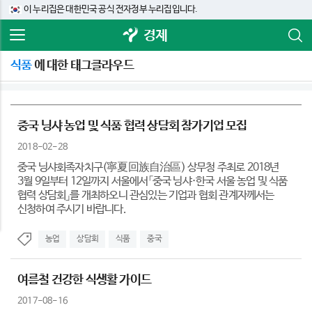
이 누리집은 대한민국 공식 전자정부 누리집입니다.
경제
식품
에 대한 태그클라우드
중국 닝샤 농업 및 식품 협력 상담회 참가기업 모집
2018-02-28
중국 닝샤회족자치구(寧夏回族自治區) 상무청 주최로 2018년
3월 9일부터 12일까지 서울에서「중국 닝샤·한국 서울 농업 및 식품
협력 상담회」를 개최하오니 관심있는 기업과 협회 관계자께서는
신청하여 주시기 바랍니다.
농업
상담회
식품
중국
여름철 건강한 식생활 가이드
2017-08-16