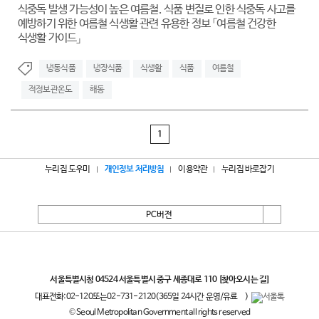
식중독 발생 가능성이 높은 여름철. 식품 변질로 인한 식중독 사고를
예방하기 위한 여름철 식생활 관련 유용한 정보 「여름철 건강한
식생활 가이드」
냉동식품
냉장식품
식생활
식품
여름철
적정보관온도
해동
1
누리집 도우미
개인정보 처리방침
이용약관
누리집 바로잡기
PC버전
서울특별시
서울특별시청 04524 서울특별시 중구 세종대로 110
[찾아오시는 길]
대표전화:
02-120
또는
02-731-2120
(365일 24시간 운영/유료
)
© Seoul Metropolitan Government all rights reserved