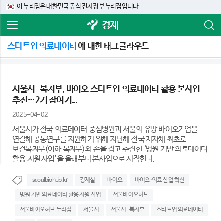
이 누리집은 대한민국 공식 전자정부 누리집입니다.
경제
스타트업 의료데이터
에 대한 태그클라우드
서울시-복지부, 바이오 스타트업 의료데이터 활용 본사업
추진…2기 참여기...
2025-04-02
서울시가 전국 의료데이터 중심병원과 서울의 유망 바이오기업을
연결해 공동연구를 지원하기 위해 지난해 전국 지자체 최초로
보건복지부(이하 복지부)와 손을 잡고 추진한 ‘병원 기반 의료데이터
활용 지원 사업’을 올해부터 본사업으로 시작한다.
seoulbiohub.kr
경제실
바이오
바이오·의료 산업 혁신
병원 기반 의료데이터 활용 지원 사업
서울바이오허브
서울바이오허브 누리집
서울시
서울시-복지부
스타트업 의료데이터