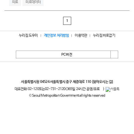
의료
의료데이터
1
누리집 도우미
개인정보 처리방침
이용약관
누리집 바로잡기
PC버전
서울특별시
서울특별시청 04524 서울특별시 중구 세종대로 110
[찾아오시는 길]
대표전화:
02-120
또는
02-731-2120
(365일 24시간 운영/유료
)
© Seoul Metropolitan Government all rights reserved