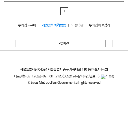
1
누리집 도우미
개인정보 처리방침
이용약관
누리집 바로잡기
PC버전
서울특별시
서울특별시청 04524 서울특별시 중구 세종대로 110
[찾아오시는 길]
대표전화:
02-120
또는
02-731-2120
(365일 24시간 운영/유료
)
© Seoul Metropolitan Government all rights reserved