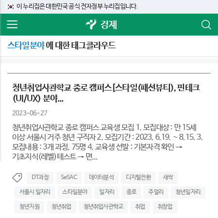
이 누리집은 대한민국 공식 전자정부 누리집입니다.
경제
스타일분야
에 대한 태그클라우드
청년취업사관학교 종로 캠퍼스[스타일(패션뷰티), 핀테크
(UI/UX) 분야...
2023-06-27
청년취업사관학교 종로 캠퍼스 교육생 모집 1. 모집대상 : 만 15세
이상 서울시 거주 청년 구직자 2. 모집기간 : 2023. 6.19. ~ 8.15. 3.
모집내용 : 3개 과정, 75명 4. 교육생 선발 : 기본자격 확인 →
기초지식(레벨)테스트 → 면...
DT과정
SeSAC
데이터분석
디지털전환
새싹
서울시 일자리
스타일분야
일자리
종로
주얼리
청년일자리
청년지원
청년취업
청년취업사관학교
취업
취창업