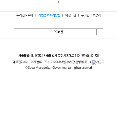
1
누리집 도우미
개인정보 처리방침
이용약관
누리집 바로잡기
PC버전
서울특별시
서울특별시청 04524 서울특별시 중구 세종대로 110
[찾아오시는 길]
대표전화:
02-120
또는
02-731-2120
(365일 24시간 운영/유료
)
© Seoul Metropolitan Government all rights reserved