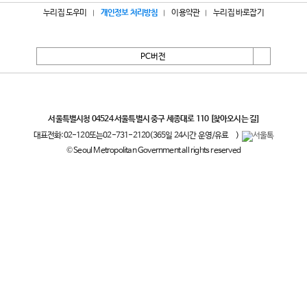
누리집 도우미
개인정보 처리방침
이용약관
누리집 바로잡기
PC버전
서울특별시
서울특별시청 04524 서울특별시 중구 세종대로 110
[찾아오시는 길]
대표전화:
02-120
또는
02-731-2120
(365일 24시간 운영/유료
)
© Seoul Metropolitan Government all rights reserved