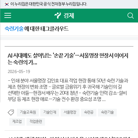
이 누리집은 대한민국 공식 전자정부 누리집입니다.
경제
숙련기술
에 대한 태그클라우드
AI 시대에도 살아남는 '손끝 기술'…서울명장 현장서 이어지
는 숙련의 가...
2026-05-19
- 인쇄 분야 서울명장 김인호 대표 작업 현장 통해 50년 숙련 기술과
제조 현장의 변화 조명 - 글로벌 금융위기 후 귀국해 기술인의 길
선택한 아들…현장서 배우는 20대 청년 - 숙련기술 인력 감소·설비
부담 등 제조 현장 애로…기술 전수 환경 중요성 조명 ...
기술교육원
기술인재
서울명장
숙련공
숙련기술
제조업
직업훈련