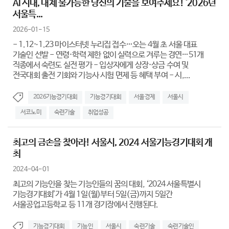
AI 시대, 대체 불가능한 당신의 기술을 보여주세요! '2026년
서울특...
2026-01-15
- 1.12~1.23 마이스터넷 누리집 접수…오는 4월 초 서울 대표
기술인 선발 - 연령·학력 제한 없이 실력으로 겨루는 경연…51개
직종에서 숙련도 실전 평가 - 입상자에게 상장·상금 수여 및
전국대회 출전 기회와 기능사 시험 면제 등 혜택 부여 - 시,...
2026기능경기대회
기능경기대회
서울경제
서울시
서코노미
숙련기술
취업성공
최고의 금손을 찾아라! 서울시, 2024 서울기능경기대회 개
최
2024-04-01
최고의 기능인을 찾는 기능인들의 꿈의 대회, ‘2024 서울특별시
기능경기대회’가 4월 1일(월)부터 5일(금)까지 5일간
서울공업고등학교 등 11개 경기장에서 진행된다.
기능경기대회
기능인
서울시
숙련기술
숙련기술인