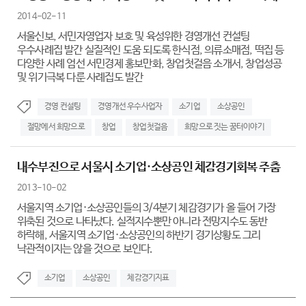
2014-02-11
서울신보, 서민자영업자 보호 및 육성위한 경영개선 컨설팅
우수사례집 발간 실질적인 도움 되도록 한식점, 의류소매점, 떡집 등
다양한 사례 엄선 서민경제 홍보만화, 창업첫걸음 소개서, 창업성공
및 위기극복 다룬 사례집도 발간
경영 컨설팅
경영개선 우수사업자
소기업
소상공인
절망에서 희망으로
창업
창업첫걸음
희망으로 짓는 꿈터이야기
내수부진으로 서울시 소기업·소상공인 체감경기회복 주춤
2013-10-02
서울지역 소기업·소상공인들의 3/4분기 체감경기가 올 들어 가장
위축된 것으로 나타났다. 실적지수뿐만 아니라 전망지수도 동반
하락해, 서울지역 소기업·소상공인의 하반기 경기상황도 그리
낙관적이지는 않을 것으로 보인다.
소기업
소상공인
체감경기지표