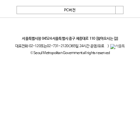
PC버전
서울특별시
서울특별시청 04524 서울특별시 중구 세종대로 110
[찾아오시는 길]
대표전화:
02-120
또는
02-731-2120
(365일 24시간 운영/유료
)
© Seoul Metropolitan Government all rights reserved