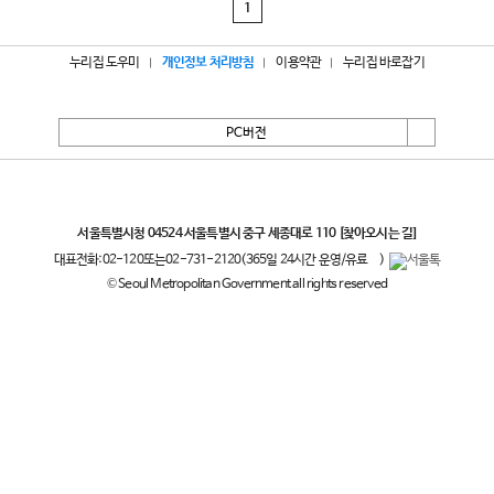
1
누리집 도우미
개인정보 처리방침
이용약관
누리집 바로잡기
PC버전
서울특별시
서울특별시청 04524 서울특별시 중구 세종대로 110
[찾아오시는 길]
대표전화:
02-120
또는
02-731-2120
(365일 24시간 운영/유료
)
© Seoul Metropolitan Government all rights reserved