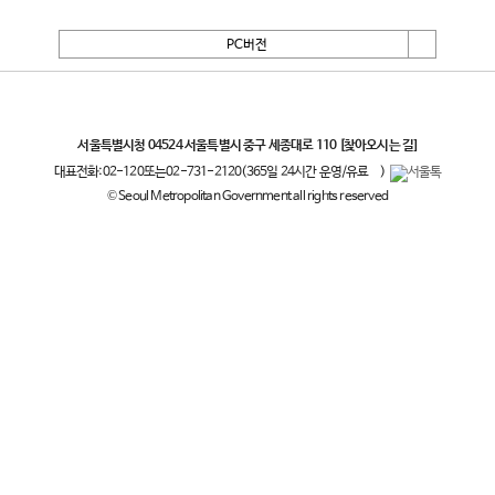
PC버전
서울특별시
서울특별시청 04524 서울특별시 중구 세종대로 110
[찾아오시는 길]
대표전화:
02-120
또는
02-731-2120
(365일 24시간 운영/유료
)
© Seoul Metropolitan Government all rights reserved