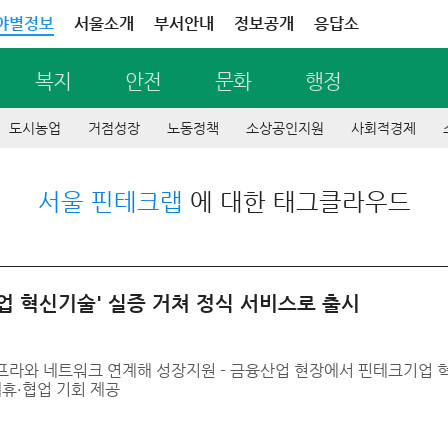
야별정보
서울소개
부서안내
정보공개
응답소
복지
안전
문화
행정
도시농업
거점성장
노동정책
소상공인지원
사회적경제
서울 핀테크랩
에 대한 태그클라우드
업 혁신기술' 실증 거쳐 정식 서비스로 출시
인프라와 네트워크 연계해 성장지원 - 금융산업 현장에서 핀테크기업 혁
제휴·협업 기회 제공