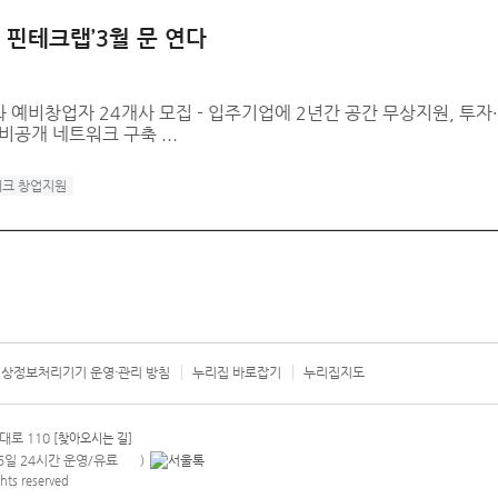
 핀테크랩’3월 문 연다
과 예비창업자 24개사 모집 - 입주기업에 2년간 공간 무상지원, 투자
공개 네트워크 구축 ...
크 창업지원
상정보처리기기 운영·관리 방침
누리집 바로잡기
누리집지도
서울시 카
대로 110
[찾아오시는 길]
365일 24시간 운영/유료
)
안내팝업 열기
hts reserved