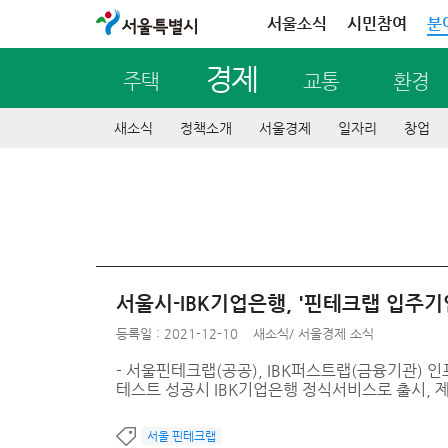
서울특별시
서울소식
시민참여
분
경제
주택
교통
환경
새소식
정책소개
서울경제
일자리
창업
서울시-IBK기업은행, '핀테크랩 입주기
등록일 : 2021-12-10
새소식
/
서울경제 소식
- 서울핀테크랩(공공), IBK퍼스트랩(금융기관) 
테스트 성공시 IBK기업은행 정식서비스로 출시, 
서울 핀테크랩