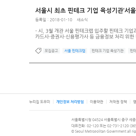
서울시 최초 핀테크 기업 육성기관‘서울
등록일 : 2018-01-10
새소식
- 시, 3월 개관 서울 핀테크랩 입주할 핀테크 기업
카드사·증권사·신용평가사 등 금융정보 처리 위한 비
모집공고
서울 핀테크랩
핀테크 기업 육성기관
핀테
누리집 도우미
개인정보 처리방침
이용약관
저작권 정책
영
서울특별시
서울특별시청 04524 서울특별시 중구 세종
문의 전화번호 120, 120 다산콜재단
대표전화: 02-120 또는 02-731-2120 (
© Seoul Metropolitan Government all rig