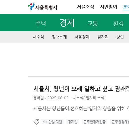
서울특별시
서울소식
시민참여
분
경제
주택
교통
환경
새소식
정책소개
서울경제
일자리
창업
서울시, 청년이 오래 일하고 싶고 잠재력
등록일 : 2025-06-02
새소식
/
일자리 소식
서울시는 청년들이 선호하는 일자리 창출을 위해 추
500만원 지원
경제실
근무환경개선금
근무환경개선