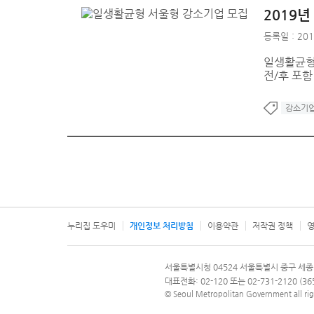
2019
등록일 : 201
일생활균형
전/후 포함
강소기
누리집 도우미
개인정보 처리방침
이용약관
저작권 정책
영
서울특별시
서울특별시청 04524 서울특별시 중구 세종
문의 전화번호 120, 120 다산콜재단
대표전화: 02-120 또는 02-731-2120 (
© Seoul Metropolitan Government all rig