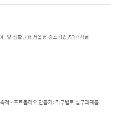
여 「일·생활균형 서울형 강소기업」53개사를
 축적 - 포트폴리오 만들기: 직무별로 실무과제를