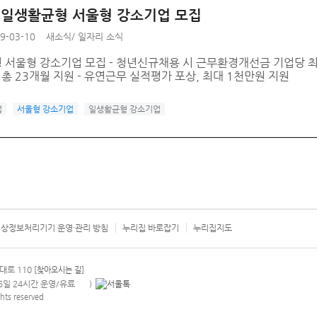
년 일생활균형 서울형 강소기업 모집
9-03-10
새소식
/
일자리 소식
 서울형 강소기업 모집 - 청년신규채용 시 근무환경개선금 기업당 최
 총 23개월 지원 - 유연근무 실적평가 포상, 최대 1천만원 지원
업
서울형 강소기업
일생활균형 강소기업
상정보처리기기 운영·관리 방침
누리집 바로잡기
누리집지도
서울시 카
대로 110
[찾아오시는 길]
365일 24시간 운영/유료
)
안내팝업 열기
hts reserved