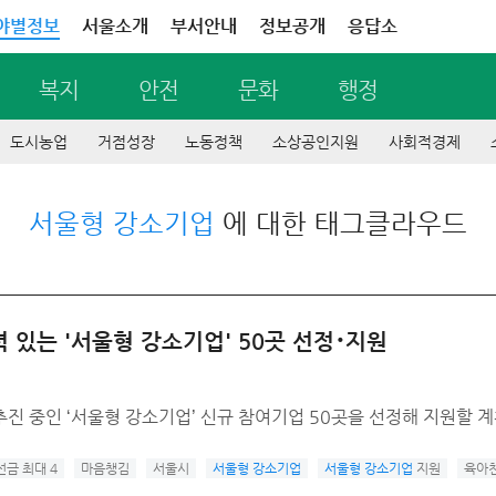
야별정보
서울소개
부서안내
정보공개
응답소
복지
안전
문화
행정
도시농업
거점성장
노동정책
소상공인지원
사회적경제
서울형 강소기업
에 대한 태그클라우드
 있는 '서울형 강소기업' 50곳 선정･지원
진 중인 ‘서울형 강소기업’ 신규 참여기업 50곳을 선정해 지원할 
금 최대 4
마음챙김
서울시
서울형 강소기업
서울형 강소기업
지원
육아