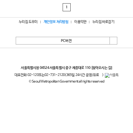
1
누리집 도우미
개인정보 처리방침
이용약관
누리집 바로잡기
PC버전
서울특별시
서울특별시청 04524 서울특별시 중구 세종대로 110
[찾아오시는 길]
대표전화:
02-120
또는
02-731-2120
(365일 24시간 운영/유료
)
© Seoul Metropolitan Government all rights reserved