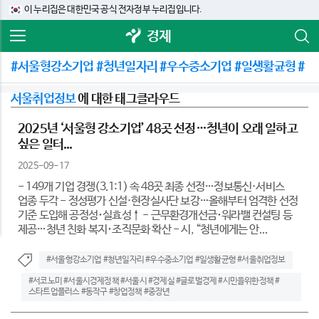
이 누리집은 대한민국 공식 전자정부 누리집입니다.
경제
#서울형강소기업 #청년일자리 #우수중소기업 #일생활균형 #
서울취업정보
에 대한 태그클라우드
2025년 ‘서울형 강소기업’ 48곳 선정…청년이 오래 일하고
싶은 일터...
2025-09-17
- 149개 기업 경쟁(3.1:1) 속 48곳 최종 선정…정보통신·서비스
업종 두각 - 정성평가 신설·현장실사단 보강…올해부터 엄격한 선정
기준 도입해 공정성･실효성↑ - 근무환경개선금･워라밸 컨설팅 등
제공…청년 친화 복지･조직문화 확산 - 시, “청년에게는 안...
#서울형강소기업 #청년일자리 #우수중소기업 #일생활균형 #서울취업정보
#서코노미 #서울시경제정책 #서울시 #경제실 #글로벌경제 #시민을위한정책 #
스타트업플러스 #동작구 #창업정책 #중장년