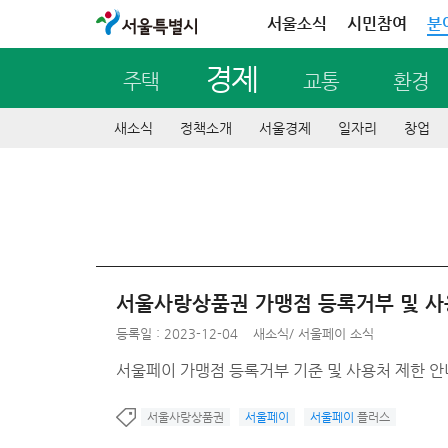
서울특별시
서울소식
시민참여
분
경제
주택
교통
환경
새소식
정책소개
서울경제
일자리
창업
서울사랑상품권 가맹점 등록거부 및 사
등록일 : 2023-12-04
새소식
/
서울페이 소식
서울페이 가맹점 등록거부 기준 및 사용처 제한 안
서울사랑상품권
서울페이
서울페이
플러스