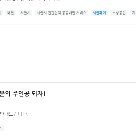
달
배달
서울시
서울시 민관협력 공공배달 서비스
서울페이
소상공인
제
운의 주인공 되자!
를 안내드립니다.
스