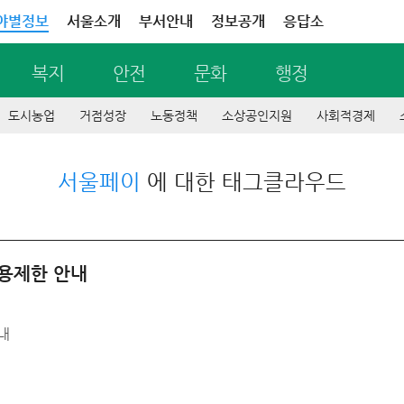
야별정보
서울소개
부서안내
정보공개
응답소
복지
안전
문화
행정
도시농업
거점성장
노동정책
소상공인지원
사회적경제
서울페이
에 대한 태그클라우드
용제한 안내
내