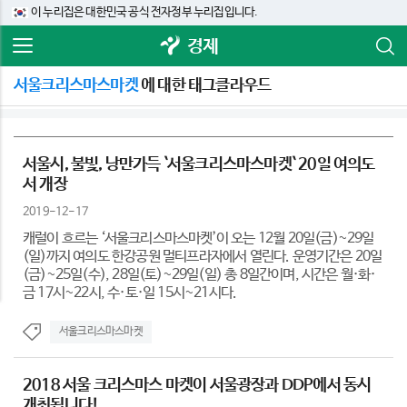
이 누리집은 대한민국 공식 전자정부 누리집입니다.
경제
서울크리스마스마켓
에 대한 태그클라우드
서울시, 불빛, 낭만가득 `서울크리스마스마켓` 20일 여의도
서 개장
2019-12-17
캐럴이 흐르는 ‘서울크리스마스마켓’이 오는 12월 20일(금)~29일
(일)까지 여의도 한강공원 멀티프라자에서 열린다. 운영기간은 20일
(금)~25일(수), 28일(토)~29일(일) 총 8일간이며, 시간은 월·화·
금 17시~22시, 수·토·일 15시~21시다.
서울크리스마스마켓
2018 서울 크리스마스 마켓이 서울광장과 DDP에서 동시
개최됩니다!