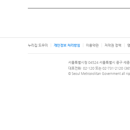
누리집 도우미
개인정보 처리방침
이용약관
저작권 정책
영
서울특별시
서울특별시청 04524 서울특별시 중구 세종
문의 전화번호 120, 120 다산콜재단
대표전화: 02-120 또는 02-731-2120 (
© Seoul Metropolitan Government all rig