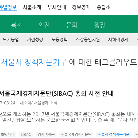
야별정보
서울소개
부서안내
정보공개
응답소
복지
안전
문화
행정
도시농업
거점성장
노동정책
소상공인지원
사회적경제
서울시 정책자문기구
에 대한 태그클라우드
 서울국제경제자문단(SIBAC) 총회 사전 안내
7-08-24
새소식
/
서울경제 소식
관으로 개최하는 2017년 서울국제경제자문단(SIBAC) 총회는 세계
발전방향을 모색하는 중요한 국제회의 입니다. ○ 주 제 : “4차 산업
업혁명시대
SIBAC
경제적자문
서울국제경제자문단
서울시 정책자문기구