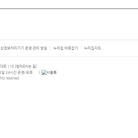
상정보처리기기 운영·관리 방침
누리집 바로잡기
누리집지도
서울시 카
대로 110
[찾아오시는 길]
365일 24시간 운영/유료
)
안내팝업 열기
hts reserved