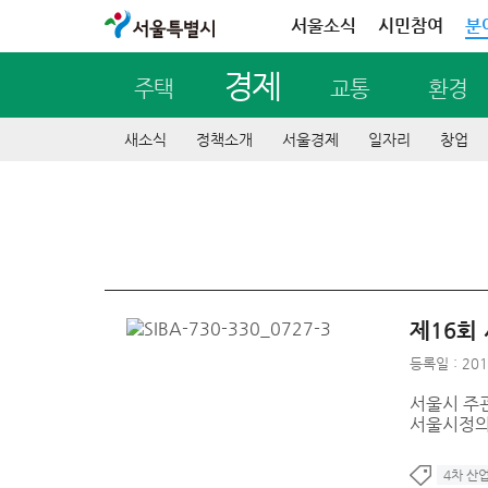
서울특별시
서울소식
시민참여
분
경제
주택
교통
환경
새소식
정책소개
서울경제
일자리
창업
제16회
등록일 : 201
서울시 주
서울시정의 
4차 산