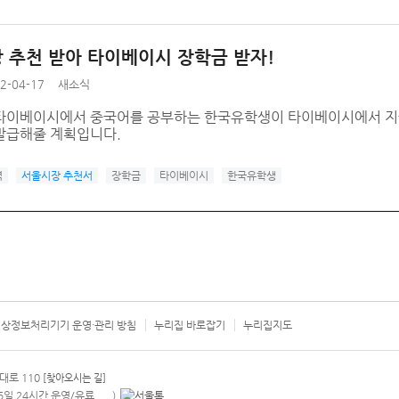
 추천 받아 타이베이시 장학금 받자!
2-04-17
새소식
타이베이시에서 중국어를 공부하는 한국유학생이 타이베이시에서 지
발급해줄 계획입니다.
력
서울시장 추천서
장학금
타이베이시
한국유학생
상정보처리기기 운영·관리 방침
누리집 바로잡기
누리집지도
서울시 카
대로 110
[찾아오시는 길]
365일 24시간 운영/유료
)