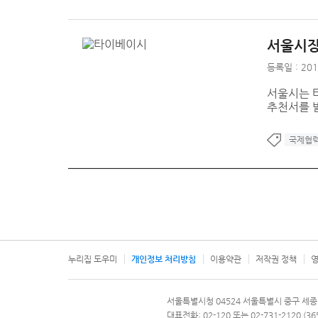
서울시장
등록일 : 201
서울시는 
추천서를 
국제협
누리집 도우미
개인정보 처리방침
이용약관
저작권 정책
영
서울특별시
서울특별시청 04524 서울특별시 중구 세종
문의 전화번호 120, 120 다산콜재단
대표전화: 02-120 또는 02-731-2120 (