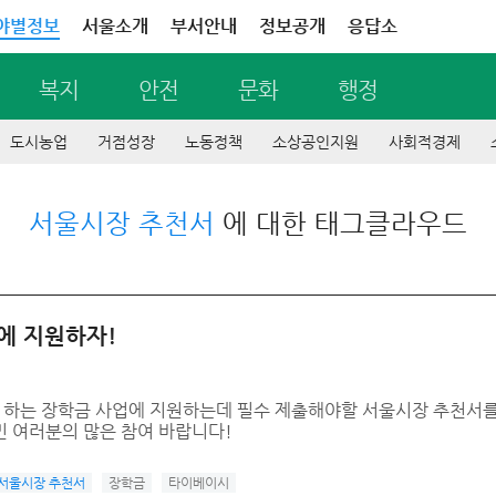
야별정보
서울소개
부서안내
정보공개
응답소
복지
안전
문화
행정
도시농업
거점성장
노동정책
소상공인지원
사회적경제
서울시장 추천서
에 대한 태그클라우드
에 지원하자!
 하는 장학금 사업에 지원하는데 필수 제출해야할 서울시장 추천서를
민 여러분의 많은 참여 바랍니다!
서울시장 추천서
장학금
타이베이시