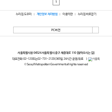
1
누리집 도우미
개인정보 처리방침
이용약관
누리집 바로잡기
PC버전
서울특별시
서울특별시청 04524 서울특별시 중구 세종대로 110
[찾아오시는 길]
대표전화:
02-120
또는
02-731-2120
(365일 24시간 운영/유료
)
© Seoul Metropolitan Government all rights reserved