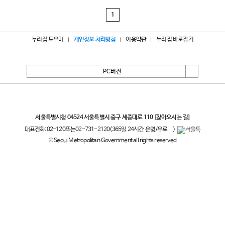
1
누리집 도우미
개인정보 처리방침
이용약관
누리집 바로잡기
PC버전
서울특별시
서울특별시청 04524 서울특별시 중구 세종대로 110
[찾아오시는 길]
대표전화:
02-120
또는
02-731-2120
(365일 24시간 운영/유료
)
© Seoul Metropolitan Government all rights reserved