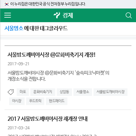
이 누리집은 대한민국 공식 전자정부 누리집입니다.
경제
서울명소
에 대한 태그클라우드
서울밤도깨비야시장 @문화비축기지 개장!
2017-09-21
서울밤도깨비야시장 @문화비축기지 '숲속피크닉마켓'의
개장소식을 전합니다.
마포
문화비축기지
상암동
서울명소
서울밤도깨비야시장
야시장
푸드트럭
핸드메이드
2017 서울밤도깨비야시장 재개장 안내
2017-03-24