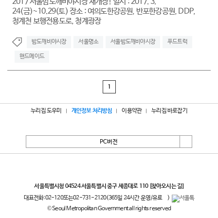
2017 서울밤도깨비야시장 재개장! 일시 : 2017. 3.
24(금)~10.29(토) 장소 : 여의도한강공원, 반포한강공원, DDP,
청계천 보행전용도로, 청계광장
밤도깨비야시장
서울명소
서울밤도깨비야시장
푸드트럭
핸드메이드
1
누리집 도우미
개인정보 처리방침
이용약관
누리집 바로잡기
PC버전
서울특별시
서울특별시청 04524 서울특별시 중구 세종대로 110
[찾아오시는 길]
대표전화:
02-120
또는
02-731-2120
(365일 24시간 운영/유료
)
© Seoul Metropolitan Government all rights reserved