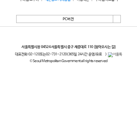
PC버전
서울특별시
서울특별시청 04524 서울특별시 중구 세종대로 110
[찾아오시는 길]
대표전화:
02-120
또는
02-731-2120
(365일 24시간 운영/유료
)
© Seoul Metropolitan Government all rights reserved