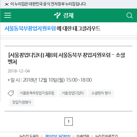
이 누리집은 대한민국 공식 전자정부 누리집입니다.
경제
서울동북부창업지원포럼
에 대한 태그클라우드
[서울창업디딤터] 제8회 서울동북부 창업지원포럼 - 소셜
벤처
2018-12-04
* 일 시 : 2018년 12월 10일(월) 15:00~18:00
서울동북부창업지원포럼
서울창업디딤터
소셜벤처 행사
창업지원행사
1
누리집 도우미
개인정보 처리방침
이용약관
누리집 바로잡기