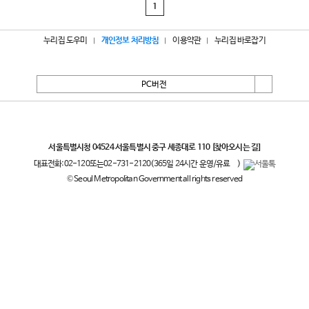
1
누리집 도우미
개인정보 처리방침
이용약관
누리집 바로잡기
PC버전
서울특별시
서울특별시청 04524 서울특별시 중구 세종대로 110
[찾아오시는 길]
대표전화:
02-120
또는
02-731-2120
(365일 24시간 운영/유료
)
© Seoul Metropolitan Government all rights reserved