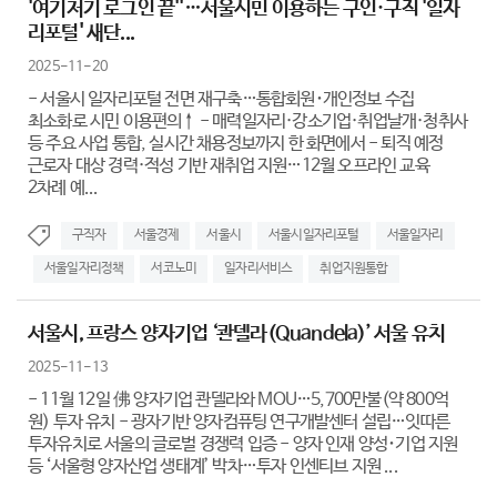
'여기저기 로그인 끝''…서울시민 이용하는 구인·구직 '일자
리포털' 새단...
2025-11-20
- 서울시 일자리포털 전면 재구축…통합회원･개인정보 수집
최소화로 시민 이용편의↑ - 매력일자리·강소기업·취업날개·청취사
등 주요 사업 통합, 실시간 채용정보까지 한 화면에서 - 퇴직 예정
근로자 대상 경력·적성 기반 재취업 지원…12월 오프라인 교육
2차례 예...
구직자
서울경제
서울시
서울시일자리포털
서울일자리
서울일자리정책
서코노미
일자리서비스
취업지원통합
서울시, 프랑스 양자기업 ‘콴델라(Quandela)’ 서울 유치
2025-11-13
- 11월 12일 佛 양자기업 콴델라와 MOU…5,700만불(약 800억
원) 투자 유치 - 광자기반 양자컴퓨팅 연구개발센터 설립…잇따른
투자유치로 서울의 글로벌 경쟁력 입증 - 양자 인재 양성･기업 지원
등 ‘서울형 양자산업 생태계’ 박차…투자 인센티브 지원 ...