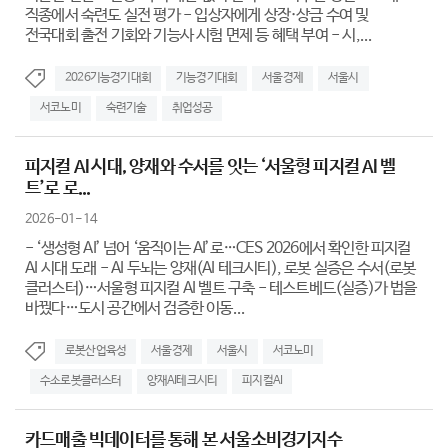
직종에서 숙련도 실전 평가 - 입상자에게 상장·상금 수여 및
전국대회 출전 기회와 기능사 시험 면제 등 혜택 부여 - 시,...
2026기능경기대회
기능경기대회
서울경제
서울시
서코노미
숙련기술
취업성공
피지컬 AI 시대, 양재와 수서를 잇는 ‘서울형 피지컬 AI 벨
트’로 로...
2026-01-14
- ‘생성형 AI’ 넘어 ‘움직이는 AI’로…CES 2026에서 확인한 피지컬
AI 시대 도래 - AI 두뇌는 양재(AI 테크시티), 로봇 실증은 수서(로봇
클러스터)…서울형 피지컬 AI 벨트 구축 - 테스트베드(실증)가 법을
바꿨다…도시 공간에서 검증한 이동...
로봇산업육성
서울경제
서울시
서코노미
수소로봇클러스터
양재AI테크시티
피지컬AI
카드매출 빅데이터를 통해 본 서울소비경기지수