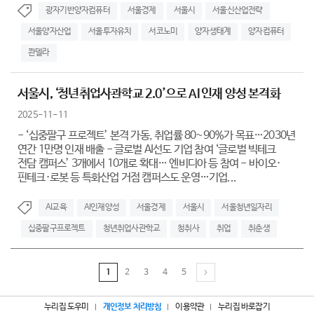
광자기반양자컴퓨터
서울경제
서울시
서울신산업전략
서울양자산업
서울투자유치
서코노미
양자생태계
양자컴퓨터
콴델라
서울시, ‘청년취업사관학교 2.0’으로 AI 인재 양성 본격화
2025-11-11
- ‘십중팔구 프로젝트’ 본격 가동, 취업률 80~90%가 목표…2030년
연간 1만명 인재 배출 - 글로벌 AI선도 기업 참여 ‘글로벌 빅테크
전담 캠퍼스’ 3개에서 10개로 확대… 엔비디아 등 참여 - 바이오·
핀테크·로봇 등 특화산업 거점 캠퍼스도 운영…기업...
AI교육
AI인재양성
서울경제
서울시
서울청년일자리
십중팔구프로젝트
청년취업사관학교
청취사
취업
취춘생
1
2
3
4
5
누리집 도우미
개인정보 처리방침
이용약관
누리집 바로잡기