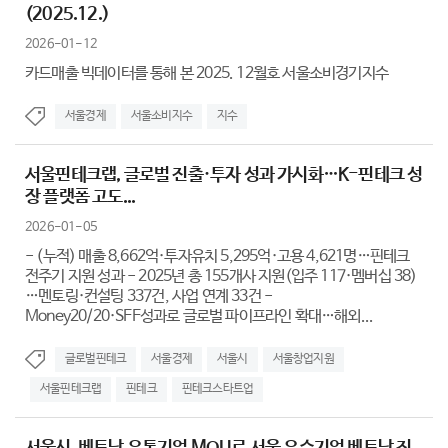
(2025.12.)
2026-01-12
카드매출 빅데이터를 통해 본 2025. 12월호 서울소비경기지수
서울경제
서울소비지수
지수
서울핀테크랩, 글로벌 진출·투자 성과 가시화…K-핀테크 성
장 플랫폼 고도...
2026-01-05
- (누적) 매출 8,662억·투자유치 5,295억·고용 4,621명…핀테크
전주기 지원 성과 - 2025년 총 155개사 지원(입주 117·멤버십 38)
…멘토링·컨설팅 337건, 사업 연계 33건 -
Money20/20·SFF성과로 글로벌 파이프라인 확대…해외...
글로벌핀테크
서울경제
서울시
서울창업지원
서울핀테크랩
핀테크
핀테크스타트업