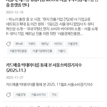
서울시, 베트남 유통기업 MOU로 서울 우수기업 베트남 진
출 플랫폼 연다
2025-12-10
- 하노이 출장 중 오 시장, ‘현지 진출기업 간담회’서 기업교류
네트워크 확대 등 의견 청취 - 5일(금) 서울 뷰티 팝업서 K-뷰티
혁신성 소개… 국내 9개社 현지 소비자·바이어와 소통 - 서울 소재
K-뷰티 기업, 베트남 진출 지원 위한 ‘서울경제진흥원...
BtheB
K뷰티
베트남
비더비
서울경제
서울경제진흥원
서울기업해외진출
서울시
카드매출 빅데이터를 통해 본 서울소비경기지수
(2025.11.)
2025-11-27
카드매출 빅데이터를 통해 본 2025. 11월호 서울소비경기지수
서울경제
서울소비지수
지수