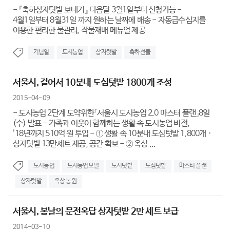
- 『축하상자텃밭 보내기』 다음달 3월1일부터 신청가능 -
4월1일부터 8월31일 까지 원하는 날짜에 배송 - 자동급수심지를
이용한 편리한 물관리, 작물재배 메뉴얼 제공
기념일
도시농업
상자텃밭
축하선물
서울시, 걸어서 10분내 도심텃밭 1800개 조성
2015-04-09
- 도시농업 2단계 도약위한「서울시 도시농업 2.0 마스터 플랜」8일
(수) 발표 - 가족과 이웃이 함께하는 생활 속 도시농업 비전,
’18년까지 510억 원 투입 - ① 생활 속 10분내 도심텃밭 1,800개 ·
상자텃밭 13만세트 제공, 공간 확보 - ② 옥상 ...
도시농업
도시농업모델
도시텃밭
도심텃밭
마스터 플랜
상자텃밭
옥상 농원
서울시, 봄날의 문전옥답 상자텃밭 2만 세트 보급
2014-03-10