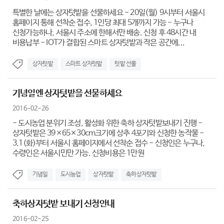
특별한 날에는 상자텃밭을 선물하세요 - 20일(월) 9시부터 서울시
홈페이지 통해 선착순 접수, 1인당 최대 5개까지 가능 - 누구나
신청가능하나, 서울시 주소에 한해서만 배송. 신청 후 48시간 내
비용납부 - IOT가 결합된 스마트 상자텃밭과 작은 공간에...
상자텃밭
스마트 상자텃밭
텃밭 선물
기념일엔 상자텃밭을 선물하세요
2016-02-26
- 도시농업 분위기 조성, 활성화 위한 축하 상자텃밭보내기 진행 -
상자텃밭은 39×65×30cm크기에 상추 4포기와 신청한 농작물 -
3.1(화)부터 서울시 홈페이지에서 선착순 접수 - 신청인은 누구나,
수령인은 서울시민만 가능. 신청비용은 1만원
기념일
도시농업
상자텃밭
축하상자텃밭
축하상자텃밭 보내기 신청안내
2016-02-25