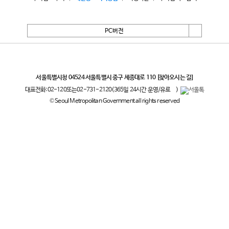
PC버전
서울특별시
서울특별시청 04524 서울특별시 중구 세종대로 110
[찾아오시는 길]
대표전화:
02-120
또는
02-731-2120
(365일 24시간 운영/유료
)
© Seoul Metropolitan Government all rights reserved