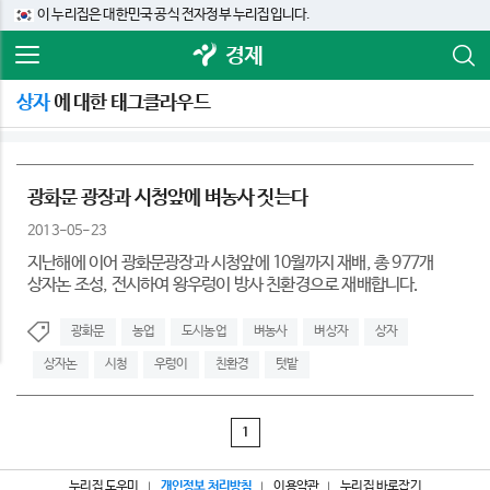
이 누리집은 대한민국 공식 전자정부 누리집입니다.
경제
상자
에 대한 태그클라우드
광화문 광장과 시청앞에 벼농사 짓는다
2013-05-23
지난해에 이어 광화문광장과 시청앞에 10월까지 재배, 총 977개
상자논 조성, 전시하여 왕우렁이 방사 친환경으로 재배합니다.
광화문
농업
도시농업
벼농사
벼상자
상자
상자논
시청
우렁이
친환경
텃밭
1
누리집 도우미
개인정보 처리방침
이용약관
누리집 바로잡기