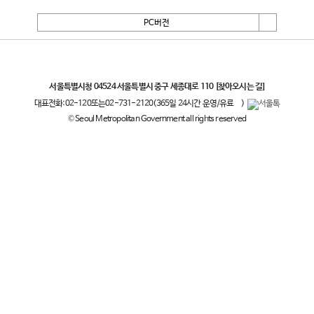
PC버전
서울특별시
서울특별시청 04524 서울특별시 중구 세종대로 110
[찾아오시는 길]
대표전화:
02-120
또는
02-731-2120
(365일 24시간 운영/유료
)
© Seoul Metropolitan Government all rights reserved