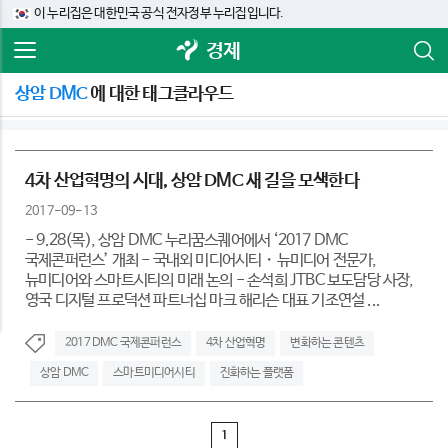
이 누리집은 대한민국 공식 전자정부 누리집입니다.
경제
상암 DMC
에 대한 태그클라우드
4차 산업혁명의 시대, 상암 DMC 새 길을 모색한다
2017-09-13
- 9.28(목), 상암 DMC 누리꿈스퀘어에서 ‘2017 DMC
국제콘퍼런스’ 개최 - 국내외 미디어시티・뉴미디어 전문가,
뉴미디어와 스마트시티의 미래 논의 - 손석희 JTBC 보도담당 사장,
영국 디지털 프로덕션 파트너십 마크 해리슨 대표 기조연설 ...
2017 DMC 국제콘퍼런스
4차 산업혁명
변화하는 콘텐츠
상암 DMC
스마트미디어시티
진화하는 플랫폼
1