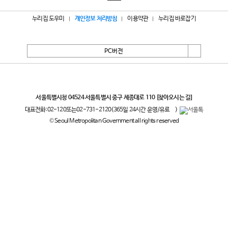
누리집 도우미
개인정보 처리방침
이용약관
누리집 바로잡기
PC버전
서울특별시
서울특별시청 04524 서울특별시 중구 세종대로 110
[찾아오시는 길]
대표전화:
02-120
또는
02-731-2120
(365일 24시간 운영/유료
)
© Seoul Metropolitan Government all rights reserved