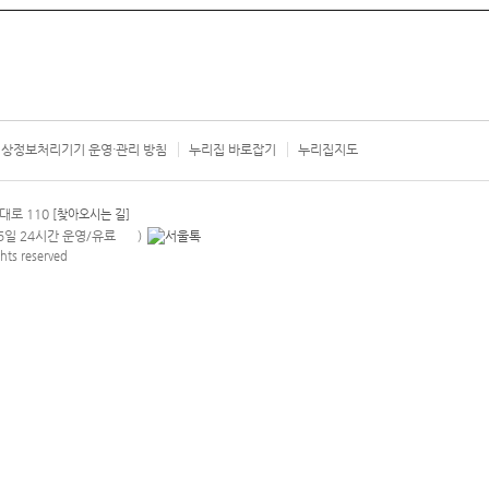
상정보처리기기 운영·관리 방침
누리집 바로잡기
누리집지도
서울시 카
대로 110
[찾아오시는 길]
365일 24시간 운영/유료
)
안내팝업 열기
hts reserved