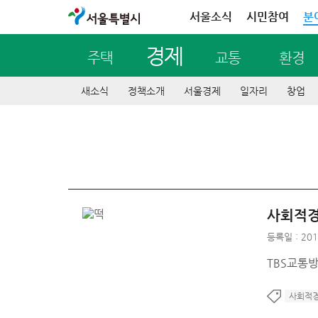
서울특별시
서울소식
시민참여
분
경제
주택
교통
환경
새소식
정책소개
서울경제
일자리
창업
사회적경
등록일 : 201
TBS교통
사회적