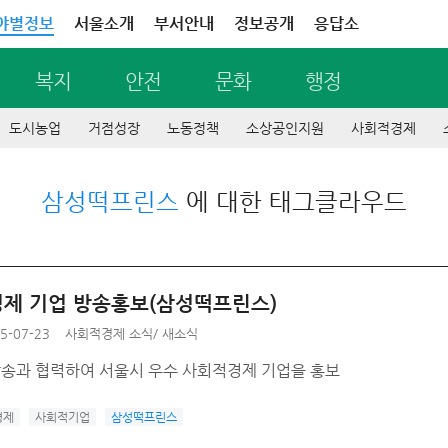
야별정보
서울소개
부서안내
정보공개
응답소
복지
안전
문화
행정
도시농업
거점성장
노동정책
소상공인지원
사회적경제
삼성떡프린스
에 대한 태그클라우드
제 기업 방송홍보(삼성떡프린스)
5-07-23
사회적경제 소식
/
새소식
방송과 협력하여 서울시 우수 사회적경제 기업을 홍보
경제
사회적기업
삼성떡프린스