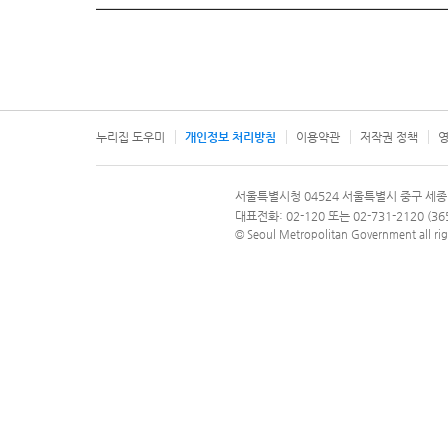
누리집 도우미
개인정보 처리방침
이용약관
저작권 정책
영
서울특별시
서울특별시청 04524 서울특별시 중구 세종
문의 전화번호 120, 120 다산콜재단
대표전화: 02-120 또는 02-731-2120 (
© Seoul Metropolitan Government all rig