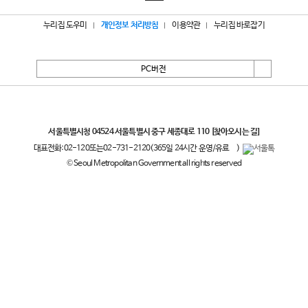
누리집 도우미
개인정보 처리방침
이용약관
누리집 바로잡기
PC버전
서울특별시
서울특별시청 04524 서울특별시 중구 세종대로 110
[찾아오시는 길]
대표전화:
02-120
또는
02-731-2120
(365일 24시간 운영/유료
)
© Seoul Metropolitan Government all rights reserved