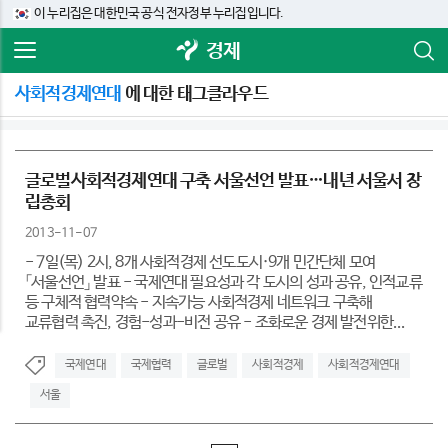
이 누리집은 대한민국 공식 전자정부 누리집입니다.
경제
사회적경제연대
에 대한 태그클라우드
글로벌사회적경제연대 구축 서울선언 발표…내년 서울서 창
립총회
2013-11-07
- 7일(목) 2시, 8개 사회적경제 선도도시·9개 민간단체 모여
「서울선언」 발표 - 국제연대 필요성과 각 도시의 성과 공유, 인적교류
등 구체적 협력약속 - 지속가능 사회적경제 네트워크 구축해
교류협력 촉진, 경험-성과-비전 공유 - 조화로운 경제 발전위한...
국제연대
국제협력
글로벌
사회적경제
사회적경제연대
서울