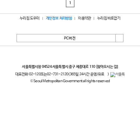
1
누리집 도우미
개인정보 처리방침
이용약관
누리집 바로잡기
PC버전
서울특별시
서울특별시청 04524 서울특별시 중구 세종대로 110
[찾아오시는 길]
대표전화:
02-120
또는
02-731-2120
(365일 24시간 운영/유료
)
© Seoul Metropolitan Government all rights reserved