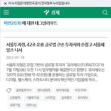
이 누리집은 대한민국 공식 전자정부 누리집입니다.
경제
비전2030
에 대한 태그클라우드
서울투자청, 42조 운용 글로벌 큰손 투자사와 손잡고 서울세
일즈 나서
2022-07-19
서울투자청은 유럽 기반의 글로벌 투자자 ‘유라제오(EURAZEO)’와
7월 19일(화) 오전 11시 업무협약을 체결한다고 밝혔다. 유라제오는
320억 유로(한화 약 42조원)를 운용하는 글로벌 투자 기업으로,
디지털, 헬스케어, 스마트시티 분야의 혁신적인 기업들에 적극...
글로벌투자사
벤처생태계
벤처캐피털
비전2030
상호협력
서울투자청
스타트업
업무협약
유라제오
유망기업
파트너십