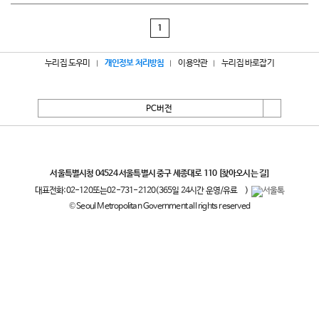
1
누리집 도우미
개인정보 처리방침
이용약관
누리집 바로잡기
PC버전
서울특별시
서울특별시청 04524 서울특별시 중구 세종대로 110
[찾아오시는 길]
대표전화:
02-120
또는
02-731-2120
(365일 24시간 운영/유료
)
© Seoul Metropolitan Government all rights reserved