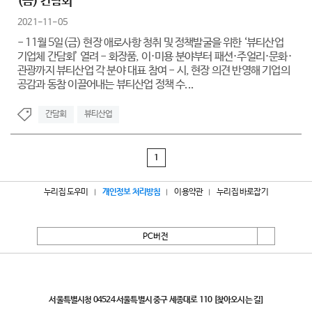
(금) 간담회
2021-11-05
- 11월 5일(금) 현장 애로사항 청취 및 정책발굴을 위한 ‘뷰티산업
기업체 간담회’ 열려 - 화장품, 이·미용 분야부터 패션·주얼리·문화·
관광까지 뷰티산업 각 분야 대표 참여 - 시, 현장 의견 반영해 기업의
공감과 동참 이끌어내는 뷰티산업 정책 수...
간담회
뷰티산업
1
누리집 도우미
개인정보 처리방침
이용약관
누리집 바로잡기
PC버전
서울특별시
서울특별시청 04524 서울특별시 중구 세종대로 110
[찾아오시는 길]