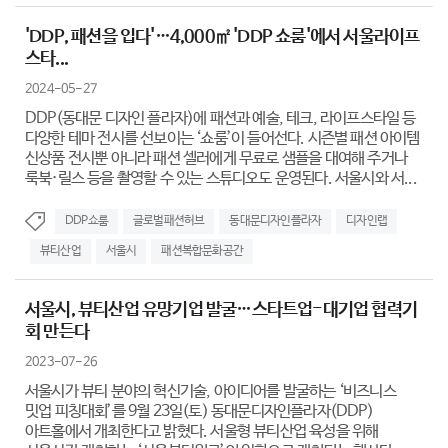
'DDP, 패션을 입다'…4,000㎡ 'DDP 쇼룸'에서 서울라이프
스타...
2024-05-27
DDP(동대문 디자인 플라자)에 패션과 예술, 테크, 라이프스타일 등
다양한 테마 전시를 선보이는 ‘쇼룸’이 들어선다. 시즌별 패션 아이템
신상품 전시뿐 아니라 패션 셀러에게 무료로 샘플을 대여해 주거나
룩북·릴스 등을 촬영할 수 있는 스튜디오도 운영된다. 서울시와 서...
DDP쇼룸
글로벌패션허브
동대문디자인플라자
디자인랩
뷰티산업
서울시
패션복합문화공간
서울시, 뷰티산업 유망기업 발굴…스타트업-대기업 협력기
회 만든다
2023-07-26
서울시가 뷰티 분야의 혁신기술, 아이디어를 발굴하는 ‘비즈니스
밋업 피칭대회’를 9월 23일(토) 동대문디자인플라자(DDP)
아트홀에서 개최한다고 밝혔다. 서울형 뷰티산업 육성을 위해