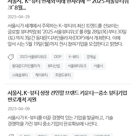
서울시, 'K-뷰티 현재와 미래 한자리에'…'2025 서울뷰티위
크' 8월...
2025-04-29
서울시가 세계에서 주목하는 K-뷰티의 최신 트렌드를 선보이는
글로벌 뷰티박람회 ‘2025 서울뷰티위크’를 8월 28일(목)부터 30일
(토)까지 3일간 동대문디자인플라자(DDP)에서 개최한다. 이에
앞서 시는 5월 19일(월)까지 전시 참여기업을 모집한다고 밝혔다.
2025 서울뷰티위크
DDP
K-뷰티
경제실
동대문디자인플라자
뷰티산업
서울뷰티위크
서울시
스페셜뷰티
케이뷰티
트렌드뷰티
서울시, K-뷰티 성장 견인할 브랜드 키운다…중소 뷰티기업
판로개척 지원
2025-04-09
서울시가 K-뷰티를 이끌 경쟁력 있는 기업을 발굴하고, 기술
경쟁력을 가진 뷰티 중소기업의 판로확보에 나선다.