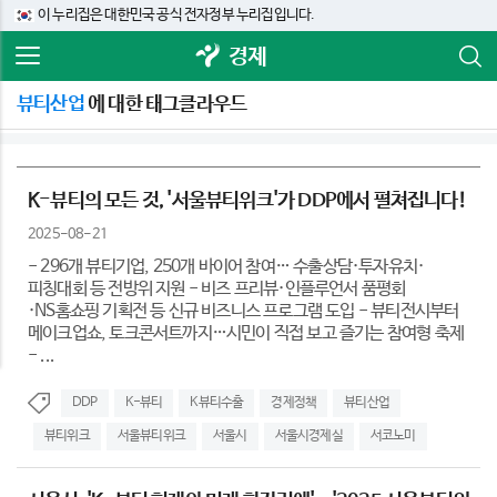
이 누리집은 대한민국 공식 전자정부 누리집입니다.
경제
뷰티산업
에 대한 태그클라우드
K-뷰티의 모든 것, '서울뷰티위크'가 DDP에서 펼쳐집니다!
2025-08-21
- 296개 뷰티기업, 250개 바이어 참여… 수출상담·투자유치·
피칭대회 등 전방위 지원 - 비즈 프리뷰·인플루언서 품평회
·NS홈쇼핑 기획전 등 신규 비즈니스 프로그램 도입 - 뷰티전시부터
메이크업쇼, 토크콘서트까지…시민이 직접 보고 즐기는 참여형 축제
- ...
DDP
K-뷰티
K뷰티수출
경제정책
뷰티산업
뷰티위크
서울뷰티위크
서울시
서울시경제실
서코노미