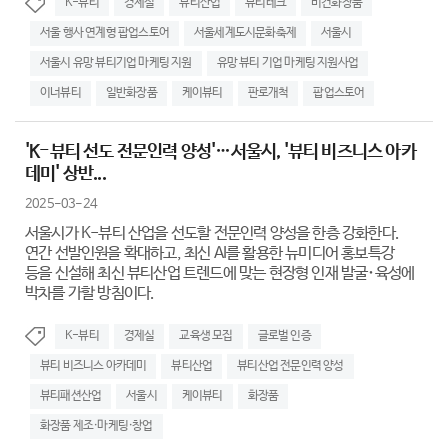
K-뷰티
경제실
뷰티산업
뷰티테크
비건화장품
서울 행사 연계형 팝업스토어
서울세계도시문화축제
서울시
서울시 유망 뷰티기업 마케팅 지원
유망 뷰티 기업 마케팅 지원사업
이너뷰티
일반화장품
케이뷰티
판로개척
팝업스토어
'K-뷰티 선도 전문인력 양성'…서울시, '뷰티 비즈니스 아카
데미' 상반...
2025-03-24
서울시가 K-뷰티 산업을 선도할 전문인력 양성을 한층 강화한다.
연간 선발인원을 확대하고, 최신 AI를 활용한 뉴미디어 홍보특강
등을 신설해 최신 뷰티산업 트렌드에 맞는 현장형 인재 발굴･육성에
박차를 가할 방침이다.
K-뷰티
경제실
교육생 모집
글로벌 인증
뷰티 비즈니스 아카데미
뷰티산업
뷰티산업 전문인력 양성
뷰티패션산업
서울시
케이뷰티
화장품
화장품 제조·마케팅·창업