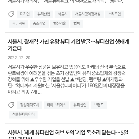
서울시가 개최하는 ‘서울뷰티위크’의 일환으로 개최되는 행사다.
대기업
뷰티산업
서울시
서울시경제정책실
스타트업
자금지원
중소기업
혁신기술
협력
서울시, 잠재력 가진 유망 뷰티 기업 발굴…뷰티산업 생태계
키운다
2022-12-20
서울시가 우수한 상품을 보유하고 있음에도 마케팅 전략 부족으로
판로확장에 어려움을 겪는 초기 창업단계 뷰티 중소업체의 경쟁력
강화를 위해 ▲우수한 기업을 선발 ▲브랜딩, 멘토링 ▲마케팅과
판로확대까지 지원하는 ‘서울뷰티파이터’가 180일간의 대장정을
마치고 최종 7개 ...
감성매력도시
라이브커머스
뷰티산업
브랜드
서울뷰티파이터
서울시,‘세계 뷰티산업 허브 도약’기업 목소리 담는다…5일