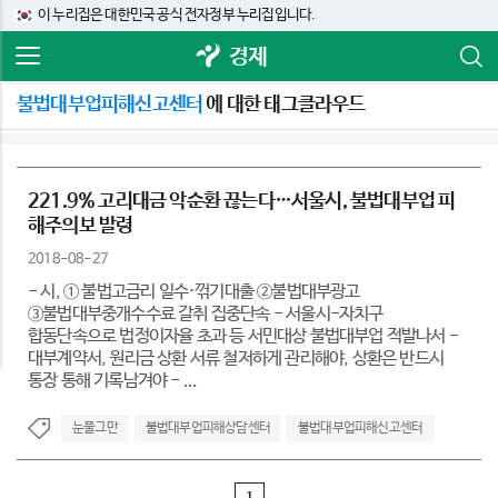
이 누리집은 대한민국 공식 전자정부 누리집입니다.
경제
불법대부업피해신고센터
에 대한 태그클라우드
221.9% 고리대금 악순환 끊는다…서울시, 불법대부업 피
해주의보 발령
2018-08-27
- 시, ① 불법고금리 일수·꺾기대출 ②불법대부광고
③불법대부중개수수료 갈취 집중단속 - 서울시-자치구
합동단속으로 법정이자율 초과 등 서민대상 불법대부업 적발나서 -
대부계약서, 원리금 상환 서류 철저하게 관리해야, 상환은 반드시
통장 통해 기록남겨야 - ...
눈물그만
불법대부업피해상담센터
불법대부업피해신고센터