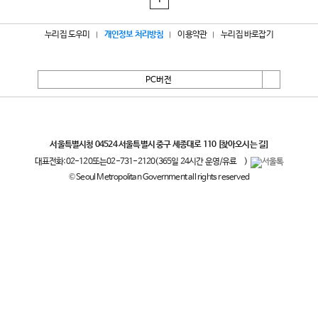
1
누리집 도우미
개인정보 처리방침
이용약관
누리집 바로잡기
PC버전
서울특별시
서울특별시청 04524 서울특별시 중구 세종대로 110
[찾아오시는 길]
대표전화:
02-120
또는
02-731-2120
(365일 24시간 운영/유료
)
© Seoul Metropolitan Government all rights reserved