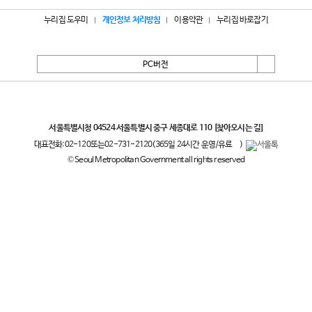
누리집 도우미
개인정보 처리방침
이용약관
누리집 바로잡기
PC버전
서울특별시
서울특별시청 04524 서울특별시 중구 세종대로 110
[찾아오시는 길]
대표전화:
02-120
또는
02-731-2120
(365일 24시간 운영/유료
)
© Seoul Metropolitan Government all rights reserved