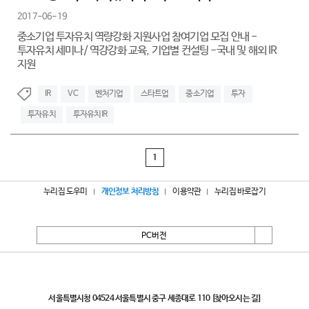
2017-06-19
중소기업 투자유치 역량강화 지원사업 참여기업 모집 안내 -
투자유치 세미나/ 역걍강화 교육, 기업별 컨설팅 -국내 및 해외 IR
지원
IR
VC
벤처기업
스타트업
중소기업
투자
투자유치
투자유치IR
1
누리집 도우미
개인정보 처리방침
이용약관
누리집 바로잡기
PC버전
서울특별시
서울특별시청 04524 서울특별시 중구 세종대로 110
[찾아오시는 길]