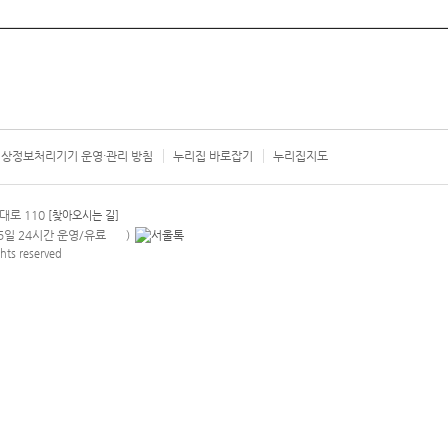
상정보처리기기 운영·관리 방침
누리집 바로잡기
누리집지도
서울시 카
대로 110
[찾아오시는 길]
365일 24시간 운영/유료
)
안내팝업 열기
hts reserved