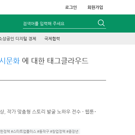
로그인
회원가입
검색어를 입력해 주세요
소상공인 디지털 경제
국제협력
울시문화
에 대한 태그클라우드
상, 작가 맞춤형 스토리 발굴 노하우 전수 - 웹툰･
위한정책 #스타트업플러스 #동작구 #창업정책 #중장년