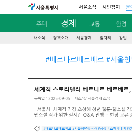
서울특별시
서울소식
시민참여
분
경제
주택
교통
환경
새소식
정책소개
서울경제
일자리
창업
#베르나르베르베르 #서울청
세계적 스토리텔러 베르나르 베르베르,
등록일 : 2025-09-05
새소식
/
서울경제 소식
- 서울시, 세계적 거장 초청해 청년 웹툰·웹소설 작
웹소설 작가 위한 실시간 Q&A 진행… 현장 교류 중
#베르나르베르베르 #서울청년창작자 #상상비즈아카데미 #K