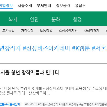
야별정보
서울소개
부서안내
정보공개
응답소
복지
안전
문화
행정
도시농업
거점성장
노동정책
소상공인지원
사회적경제
년창작자 #상상비즈아카데미 #K웹툰 #서
 서울 청년 창작자들과 만나다
가 대상 단독 특강 9.3 개최 - 상상비즈아카데미 교육생 및 수료생 대
심 행사로 기대 - 상상비즈아...
웹툰 #서울시문화
#서코노미 #서울시경제정책 #서울시 #경제실 #글로벌경제 #시민을