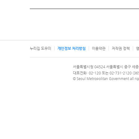
누리집 도우미
개인정보 처리방침
이용약관
저작권 정책
영
서울특별시
서울특별시청 04524 서울특별시 중구 세종
문의 전화번호 120, 120 다산콜재단
대표전화: 02-120 또는 02-731-2120 (
© Seoul Metropolitan Government all rig