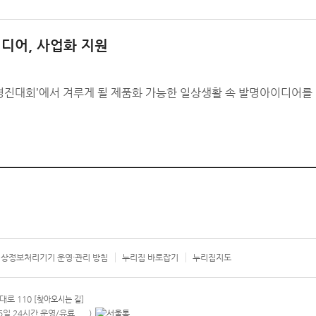
디어, 사업화 지원
경진대회’에서 겨루게 될 제품화 가능한 일상생활 속 발명아이디어를 5
상정보처리기기 운영·관리 방침
누리집 바로잡기
누리집지도
서울시 카
대로 110
[찾아오시는 길]
365일 24시간 운영/유료
)