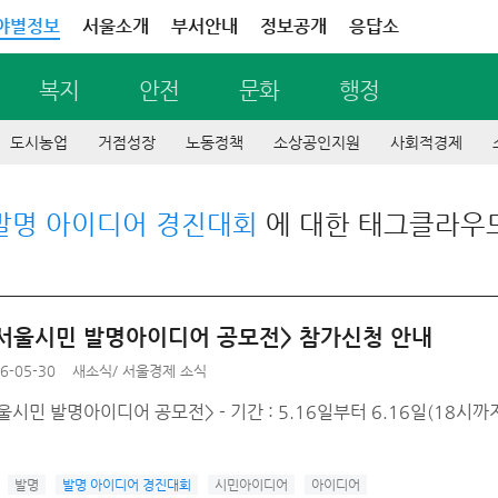
야별정보
서울소개
부서안내
정보공개
응답소
복지
안전
문화
행정
도시농업
거점성장
노동정책
소상공인지원
사회적경제
발명 아이디어 경진대회
에 대한 태그클라우
6 서울시민 발명아이디어 공모전> 참가신청 안내
6-05-30
새소식
/
서울경제 소식
서울시민 발명아이디어 공모전> - 기간 : 5.16일부터 6.16일(18
발명
발명 아이디어 경진대회
시민아이디어
아이디어