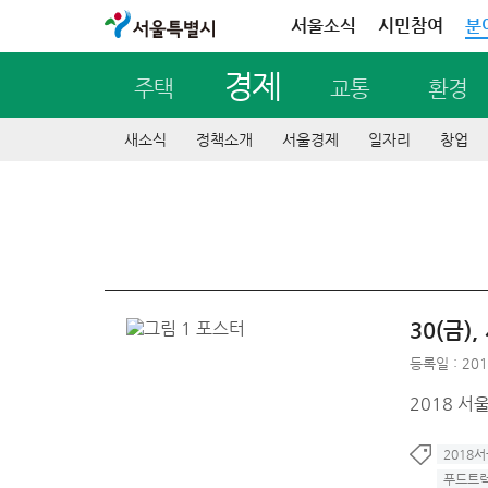
서울특별시
서울소식
시민참여
분
경제
주택
교통
환경
새소식
정책소개
서울경제
일자리
창업
30(금
등록일 : 201
2018 서
2018
푸드트