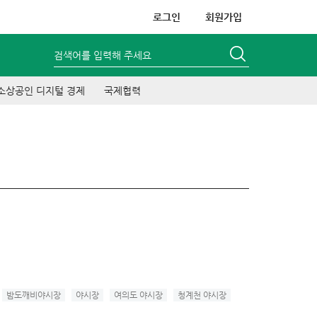
로그인
회원가입
검색어를 입력해 주세요
소상공인 디지털 경제
국제협력
밤도깨비야시장
야시장
여의도 야시장
청계천 야시장