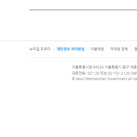
누리집 도우미
개인정보 처리방침
이용약관
저작권 정책
영
서울특별시
서울특별시청 04524 서울특별시 중구 세종
문의 전화번호 120, 120 다산콜재단
대표전화: 02-120 또는 02-731-2120 (
© Seoul Metropolitan Government all rig