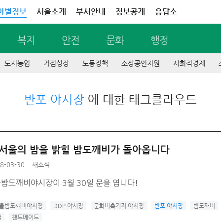
야별정보
서울소개
부서안내
정보공개
응답소
복지
안전
문화
행정
도시농업
거점성장
노동정책
소상공인지원
사회적경제
반포 야시장
에 대한 태그클라우드
), 서울의 밤을 밝힐 밤도깨비가 돌아옵니다
8-03-30
새소식
울밤도깨비야시장이 3월 30일 문을 엽니다!
서울밤도꺠비야시장
DDP 야시장
문화비축기지 야시장
반포 야시장
밤도깨비
럭
핸드메이드