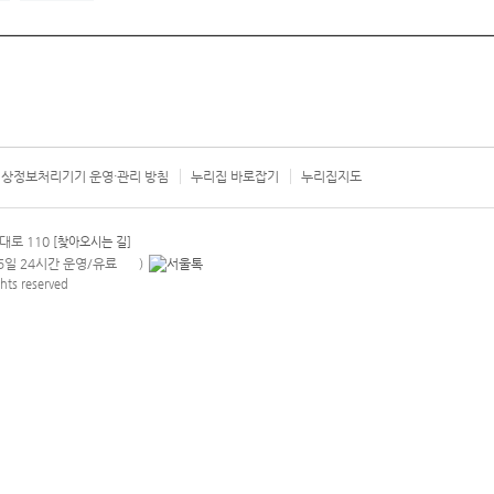
상정보처리기기 운영·관리 방침
누리집 바로잡기
누리집지도
서울시 카
대로 110
[찾아오시는 길]
365일 24시간 운영/유료
)
안내팝업 열기
hts reserved