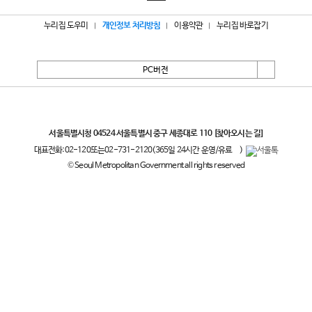
누리집 도우미
개인정보 처리방침
이용약관
누리집 바로잡기
PC버전
서울특별시
서울특별시청 04524 서울특별시 중구 세종대로 110
[찾아오시는 길]
대표전화:
02-120
또는
02-731-2120
(365일 24시간 운영/유료
)
© Seoul Metropolitan Government all rights reserved