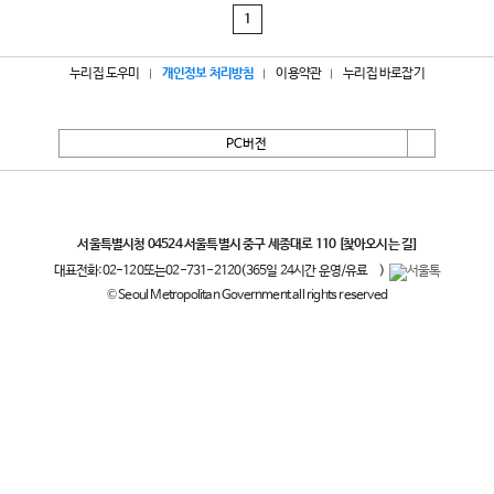
1
누리집 도우미
개인정보 처리방침
이용약관
누리집 바로잡기
PC버전
서울특별시
서울특별시청 04524 서울특별시 중구 세종대로 110
[찾아오시는 길]
대표전화:
02-120
또는
02-731-2120
(365일 24시간 운영/유료
)
© Seoul Metropolitan Government all rights reserved