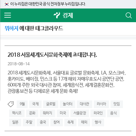
이 누리집은 대한민국 공식 전자정부 누리집입니다.
경제
뭐하지
에 대한 태그클라우드
2018 서울세계도시문화축제에 초대합니다.
2018-08-14
2018 세계도시문화축제, 서울대표 글로벌 문화축제. LA, 모스크바,
훗카이도, 베이징, 민스크 등 17개 해외 자매우호도시 공연단 공연,
60여개 주한 외국 대사관 참여, 세계음식전, 세계결혼문화전,
관광홍보전 등 다채로운 세계 문화 축제!
9월
국제
글로벌
놀이터
대사관
러시아
맛집
멕시코
문화
뭐하지
미국
서울광장
외국인
음식
일본
주말
중국
참여
축제
해외
행사