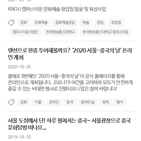
2021-05-10
KNOU 캠퍼스타운 문화예술 창업팀 발굴 및 육성사업
문화
문화예술
문화예술창업
예술
창업
창업팀
캠퍼스타운사업단
한국방송통신대학교
한국방송통신대학교 캠퍼스타운
랜선으로 한중 투어해볼까요? ‘2020 서울-중국의 날’ 온라
인 개최
2020-10-20
올해로 8번째인 ‘2020 서울-중국의 날’이 공식 홈페이지를 통해
온라인으로 개최됩니다. 코로나19 여건을 고려하여 모두가 안전하게
즐길 수 있는 비대면 행사로 진행되오니 많은 참여 바랍니다!
문화
서울
온라인
중국
중국의 날
축제
행사
서울 도심에서 단! 하루 펼쳐지는 중국~ 서울광장으로 중국
문화탐방 떠나요...
2019-10-10