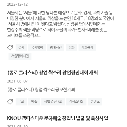
2022-12-12
서울시는 ‘서울’에 대한 남다른 애정으로 문화, 경제, 과학기술 등
다양한 분야에서 서울의 위상을 드높인 16개국, 18명의 외국인이
‘서울시 명예시민’이 됐다고 밝혔다. 선정된 명예시민에게는
한강수의 색을 바탕으로 하여 서울의 과거-현재-미래를 잇는
모티브를 조형적으...
경제
국제협력
명예시민
문화
사회복지
서울명예시민
(종로 클러스터) 창업 싹스리 창업경진대회 개최
2021-06-07
(종로 클러스터) 창업 싹스리 공모전 개최
문화
예술
창업 경진대회
캠퍼스타운
콘텐츠
KNOU 캠퍼스타운 문화예술 창업팀 발굴 및 육성사업