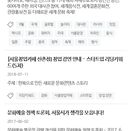
훗카이도, 베이징, 민스크 등 17개 해외 자매우호도시 공연단 공연,
60여개 주한 외국 대사관 참여, 세계음식전, 세계결혼문화전,
관광홍보전 등 다채로운 세계 문화 축제!
9월
국제
글로벌
놀이터
대사관
러시아
맛집
멕시코
문화
뭐하지
미국
서울광장
외국인
음식
일본
주말
중국
참여
축제
해외
행사
[서울창업카페 신촌점] 창업 강연 안내 - 스타트업 리딩키워
드(5차)
2018-07-11
주제 : 한복으로 만든 새로운 문화콘텐츠 스토리
리딩키워드
문화
서울창업카페
스타트업
창업 강연
문화예술 청책 토론회, 서울시가 생각을 모읍니다!
2017-06-02
문화예술 불공정 관행 개선을 위한 문화예술 청책 토론회 - 2017. 6.