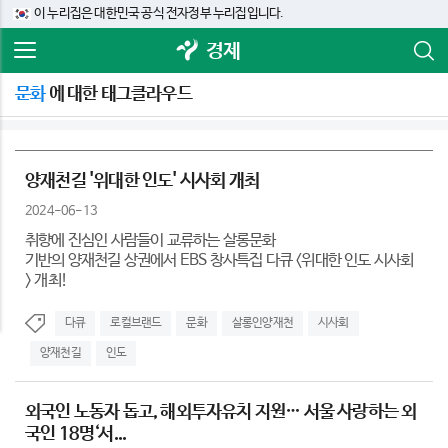
이 누리집은 대한민국 공식 전자정부 누리집입니다.
경제
문화
에 대한 태그클라우드
양재천길 '위대한 인도' 시사회 개최
2024-06-13
취향에 진심인 사람들이 교류하는 살롱문화
기반의 양재천길 상권에서 EBS 창사특집 다큐 <위대한 인도 시사회
> 개최!
다큐
로컬브랜드
문화
살롱인양재천
시사회
양재천길
인도
외국인 노동자 돕고, 해외투자유치 지원… 서울 사랑하는 외
국인 18명‘서...