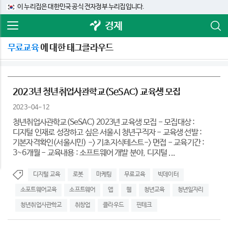
이 누리집은 대한민국 공식 전자정부 누리집입니다.
경제
무료교육
에 대한 태그클라우드
2023년 청년취업사관학교(SeSAC) 교육생 모집
2023-04-12
청년취업사관학교(SeSAC) 2023년 교육생 모집 - 모집대상 :
디지털 인재로 성장하고 싶은 서울시 청년구직자 - 교육생 선발 :
기본자격확인(서울시민) -> 기초지식테스트-> 면접 - 교육기간 :
3~6개월 - 교육내용 : 소프트웨어 개발 분야, 디지털 ...
디지털 교육
로봇
마케팅
무료교육
빅데이터
소포트웨어교육
소프트웨어
앱
웹
청년교육
청년일자리
청년취업사관학교
취창업
클라우드
핀테크