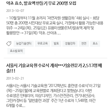
약초 효소, 발효액 만들기 무료 200명 모집
2013-10-07
- 10월 말부터 11월 초까지 ‘자연자원 생활강좌 ’4회 실시 - 회당
50명 총 200명 시민대상 무료교육 실시, 가정에서 활용 가능한 내용
위주 → 24일(목), 25일(금) 유용미생물(EM)발효액 제작 및
활용방안 → 31일(목) 약초․산야초 ...
농업기술센터
무료교육
발효
생활강좌
천연
효소
효소발효액
서울시 기술교육원 수료식 개최***기술전문가 2,513명 배
출!!!
2013-02-21
서울시는 서울시 기술교육원 ‘2012학년도 훈련생 수료식’이 21일
(목)~25일(월)에 교육원별로 개최된다고 밝혔습니다. 이번
수료생은 인테리어, 의상디자인, 가스안전관리, 전기내선공사,
그린카정비 등 ‘일반훈련 과정’ 주간 1년 수료자 1,548명, 야간
6개월 수료...