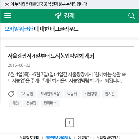
이 누리집은 대한민국 공식 전자정부 누리집입니다.
경제
모바일워크샵
에 대한 태그클라우드
서울광장서 4일부터 도시농업박람회 개최
2015-06-02
6월 4일(목)~6월 7일(일) 4일간 서울광장에서 ‘함께하는 생활 속
도시농업’을 주제로「제4회 서울도시농업박람회」가 개최됩니다.
도시농업
모바일워크샵
박람회
서울광장
전시관
체험
컨설팅
컨퍼런스
1
누리집 도우미
개인정보 처리방침
이용약관
누리집 바로잡기