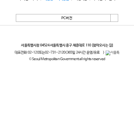
PC버전
서울특별시
서울특별시청 04524 서울특별시 중구 세종대로 110
[찾아오시는 길]
대표전화:
02-120
또는
02-731-2120
(365일 24시간 운영/유료
)
© Seoul Metropolitan Government all rights reserved