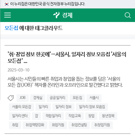
이 누리집은 대한민국 공식 전자정부 누리집입니다.
경제
모든집
에 대한 태그클라우드
'취·창업 정보 한곳에'…서울시, 일자리 정보 모음집 '서울의
모든잡' ...
2025-03-10
서울시는 시민들의 빠른 취업과 창업을 돕는 정보를 담은 ‘서울의
모든 잡(JOB)’ 책자를 온라인과 오프라인으로 발간했다고 밝혔다.
JOB
경제실
공공일자리
모든집
서울시
서울의 모든잡
일자리
일자리 정보
일자리 정보 모음집
일자리센터
잡
적합일자리
직업교육
창업
청년정책
취업
취업역량강화
취업지원
취업컨설팅
취창업지원