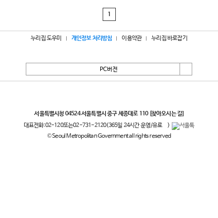
1
누리집 도우미
개인정보 처리방침
이용약관
누리집 바로잡기
PC버전
서울특별시
서울특별시청 04524 서울특별시 중구 세종대로 110
[찾아오시는 길]
대표전화:
02-120
또는
02-731-2120
(365일 24시간 운영/유료
)
© Seoul Metropolitan Government all rights reserved