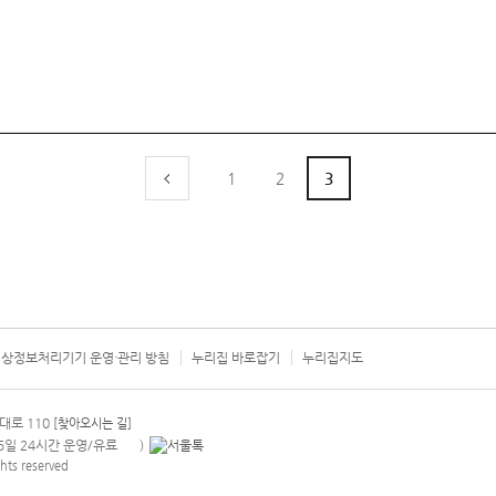
1
2
3
상정보처리기기 운영·관리 방침
누리집 바로잡기
누리집지도
서울시 카
대로 110
[찾아오시는 길]
365일 24시간 운영/유료
)
안내팝업 열기
hts reserved