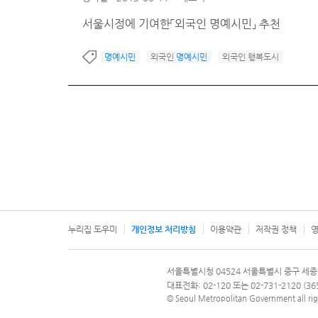
서울시정에 기여한「외국인 명예시민」 추천
명예시민
외국인
명예시민
외국인 행복도시
누리집 도우미
개인정보 처리방침
이용약관
저작권 정책
영
서울특별시
서울특별시청 04524 서울특별시 중구 세종
문의 전화번호 120, 120 다산콜재단
대표전화: 02-120 또는 02-731-2120 (
© Seoul Metropolitan Government all rig