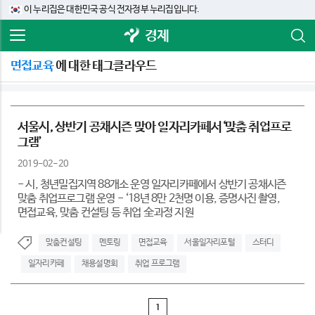
이 누리집은 대한민국 공식 전자정부 누리집입니다.
경제
면접교육
에 대한 태그클라우드
서울시, 상반기 공채시즌 맞아 일자리카페서‘맞춤 취업프로
그램’
2019-02-20
- 시, 청년밀집지역 88개소 운영 일자리카페에서 상반기 공채시즌
맞춤 취업프로그램 운영 - ‘18년 8만 2천명 이용, 증명사진 촬영,
면접교육, 맞춤 컨설팅 등 취업 全과정 지원
맞춤컨설팅
멘토링
면접교육
서울일자리포털
스터디
일자리카페
채용설명회
취업 프로그램
1