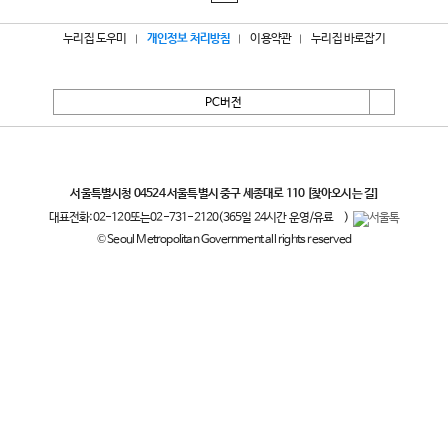
누리집 도우미
개인정보 처리방침
이용약관
누리집 바로잡기
PC버전
서울특별시
서울특별시청 04524 서울특별시 중구 세종대로 110
[찾아오시는 길]
대표전화:
02-120
또는
02-731-2120
(365일 24시간 운영/유료
)
© Seoul Metropolitan Government all rights reserved