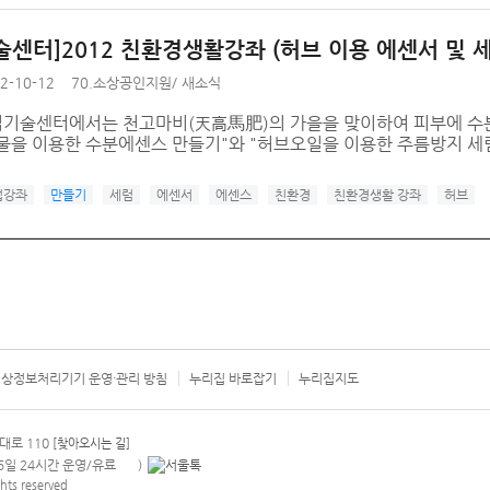
술센터]2012 친환경생활강좌 (허브 이용 에센서 및 
2-10-12
70.소상공인지원
/
새소식
기술센터에서는 천고마비(天高馬肥)의 가을을 맞이하여 피부에 수분
물을 이용한 수분에센스 만들기"와 "허브오일을 이용한 주름방지 
업강좌
만들기
세럼
에센서
에센스
친환경
친환경생활 강좌
허브
상정보처리기기 운영·관리 방침
누리집 바로잡기
누리집지도
서울시 카
대로 110
[찾아오시는 길]
365일 24시간 운영/유료
)
안내팝업 열기
hts reserved