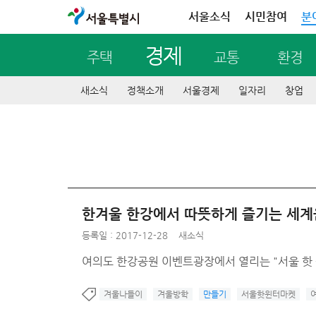
서울특별시
서울소식
시민참여
분
경제
주택
교통
환경
새소식
정책소개
서울경제
일자리
창업
한겨울 한강에서 따뜻하게 즐기는 세계음식
등록일 : 2017-12-28
새소식
여의도 한강공원 이벤트광장에서 열리는 "서울 핫 
겨울나들이
겨울방학
만들기
서울핫윈터마켓