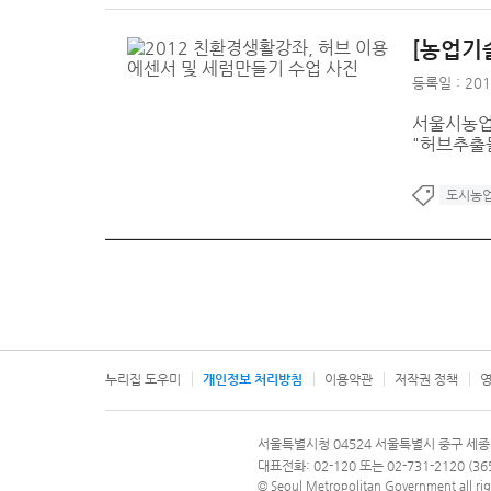
[농업기
등록일 : 201
서울시농업
"허브추출
도시농
누리집 도우미
개인정보 처리방침
이용약관
저작권 정책
영
서울특별시
서울특별시청 04524 서울특별시 중구 세종
문의 전화번호 120, 120 다산콜재단
대표전화: 02-120 또는 02-731-2120 (
© Seoul Metropolitan Government all rig