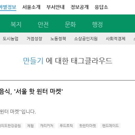
야별정보
서울소개
부서안내
정보공개
응답소
복지
안전
문화
행정
도시농업
거점성장
노동정책
소상공인지원
사회적경제
만들기
에 대한 태그클라우드
, '서울 핫 윈터 마켓'
윈터 마켓"입니다.
여의도한강공원
체험
캐리커처
푸드트럭
핫윈터마켓
핸드메이드