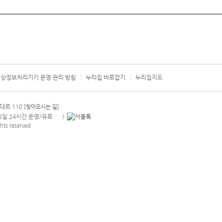
상정보처리기기 운영·관리 방침
누리집 바로잡기
누리집지도
서울시 카
대로 110
[찾아오시는 길]
365일 24시간 운영/유료
)
안내팝업 열기
hts reserved