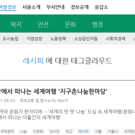
야별정보
서울소개
부서안내
정보공개
응답소
복지
안전
문화
행정
도시농업
거점성장
노동정책
소상공인지원
사회적경제
레시피
에 대한 태그클라우드
에서 떠나는 세계여행 '지구촌나눔한마당'
7-08-03
국제교류 및 행사소식
/
새소식
개국 문화가 한자리에 …‘세계의 맛·멋·나눔’ 도심 속 세계여행(문화나
에서 떠나는 이틀간의 세계여행’
국제협력
나눔
다문화
대사관
레고
레시피
서울
서울시
세계문