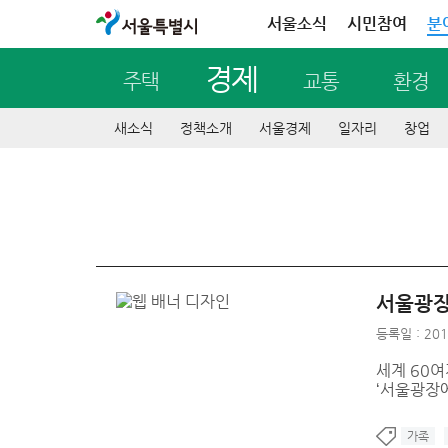
서울특별시
서울소식
시민참여
분
경제
주택
교통
환경
새소식
정책소개
서울경제
일자리
창업
서울광장
등록일 : 201
세계 60여
‘서울광장
가족