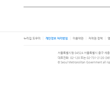
누리집 도우미
개인정보 처리방침
이용약관
저작권 정책
영
서울특별시
서울특별시청 04524 서울특별시 중구 세종
문의 전화번호 120, 120 다산콜재단
대표전화: 02-120 또는 02-731-2120 (
© Seoul Metropolitan Government all rig