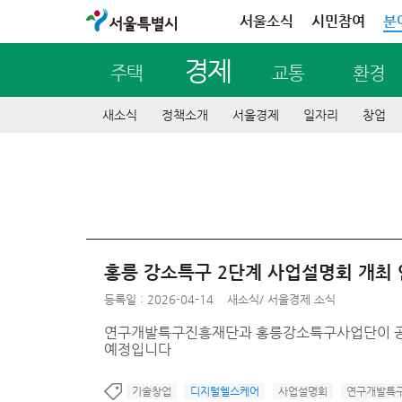
서울특별시
서울소식
시민참여
분
경제
주택
교통
환경
새소식
정책소개
서울경제
일자리
창업
홍릉 강소특구 2단계 사업설명회 개최
등록일 : 2026-04-14
새소식
/
서울경제 소식
연구개발특구진흥재단과 홍릉강소특구사업단이 공동으로
예정입니다
기술창업
디지털헬스케어
사업설명회
연구개발특