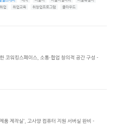
털헬스케어
새싹
서울시
서울시일자리
서울특별시
취업
취업교육
취창업프로그램
클라우드
한 코워킹스페이스, 소통·협업 창의적 공간 구성 -
시제품 제작실’, 고사양 컴퓨터 지원 서버실 완비 -