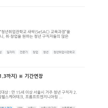
년취업관학교 새싹(SeSAC) 교육과정”을
오니, 취·창업을 원하는 청년 구직자들의 많은
성
일자리
전문가
창업
청년
청년취업사관학교
1.3까지) ※ 기간연장
대상 : 만 15세 이상 서울시 거주 청년 구직자 2.
디지털헬스케어테크, 프롬프트엔지니어링 ...