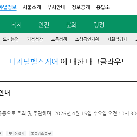
야별정보
서울소개
부서안내
정보공개
응답소
복지
안전
문화
행정
도시농업
거점성장
노동정책
소상공인지원
사회적경제
디지털헬스케어
에 대한 태그클라우드
 안내
 주최 및 주관하며, 2026년 4월 15일 수요일 오전 10시 30
구
예비창업자
홍릉강소특구