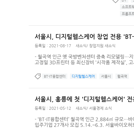
DT
소프트
프롬프
서울시, 디지털헬스케어 창업 전용 'BT
등록일 : 2021-08-17
새소식
/
창업지원 새소식
- 월곡역 인근 옛 국방벤처센터 증축 리모델링…지하
고정밀 3D프린터 등 최신장비 ‘시작품 제작실’, 
BT-IT융합센터
디지털헬스케어
서울시
월곡역
서울시, 홍릉에 첫 '디지털헬스케어' 
등록일 : 2021-05-12
새소식
/
서울경제 소식
- ‘BT-IT융합센터’ 월곡역 인근 2,884㎡ 규모
입주기업 27개사 모집 5.14.~6.3. 서울바이오허