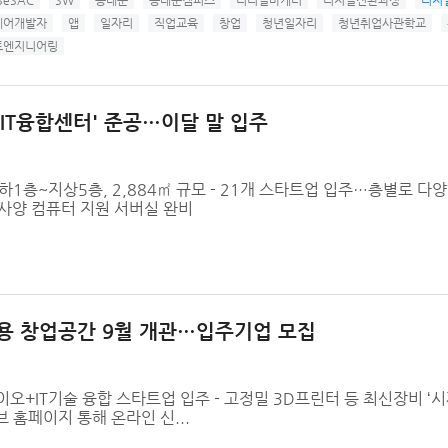
SeSAC
SW
동대문
동대문캠퍼스
디디털마케터
디지털전환과정
디지
웨어개발자
앱
일자리
직업교육
창업
청년일자리
청년취업사관학교
트엔지니어링
-IT융합센터' 준공…이달 말 입주
1층~지상5층, 2,884㎡ 규모 - 21개 스타트업 입주…층별로 다양
고사양 컴퓨터 지원 서버실 완비
전용 창업공간 9월 개관…입주기업 모집
…바이오+IT기술 융합 스타트업 입주 - 고정밀 3D프린터 등 최신장비 ‘
브 홈페이지 통해 온라인 신...